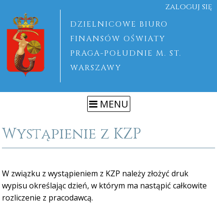
zaloguj się
DZIELNICOWE BIURO
FINANSÓW OŚWIATY
PRAGA-POŁUDNIE M. ST.
WARSZAWY
MENU
Wystąpienie z KZP
W związku z wystąpieniem z KZP należy złożyć druk
wypisu określając dzień, w którym ma nastąpić całkowite
rozliczenie z pracodawcą.