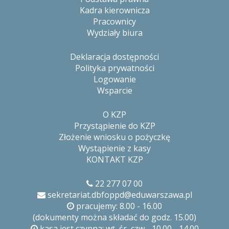
Kadra kierownicza
Pracownicy
Wydziały biura
Deklaracja dostępności
Polityka prywatności
Logowanie
Wsparcie
O KZP
Przystąpienie do KZP
Złożenie wniosku o pożyczkę
Wystąpienie z kasy
KONTAKT KZP
22 277 07 00
sekretariat.dbfoppd@eduwarszawa.pl
pracujemy: 8.00 - 16.00
(dokumenty można składać do godz. 15.00)
kasa jest czynna: wt, śr, czw - 10.00 - 14.00