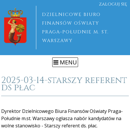
zaloguj się
DZIELNICOWE BIURO
FINANSÓW OŚWIATY
PRAGA-POŁUDNIE M. ST.
WARSZAWY
MENU
2025-03-14-starszy referent
ds płac
Dyrektor Dzielnicowego Biura Finansów Oświaty Praga-
Południe m.st. Warszawy ogłasza nabór kandydatów na
wolne stanowisko - Starszy referent ds. płac.